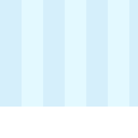
地址：
新界粉嶺聯和墟和睦路2號
電話：
傳真：
26702257
26685357