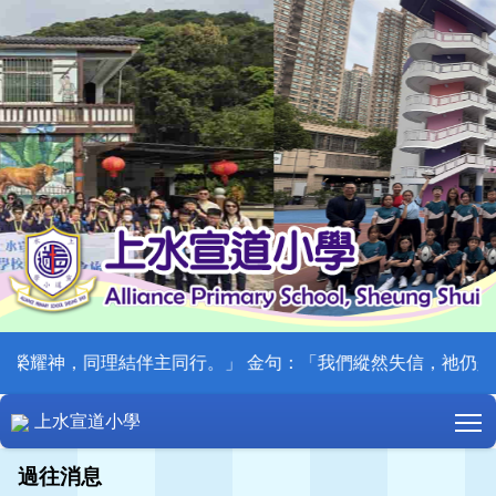
榮耀神，同理結伴主同行。」 金句：「我們縱然失信，祂仍是可信的
T
上水宣道小學
過往消息