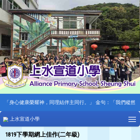
:「身心健康榮耀神，同理結伴主同行。」 金句：「我們縱然失信，
T
上水宣道小學
1819下學期網上佳作(二年級)