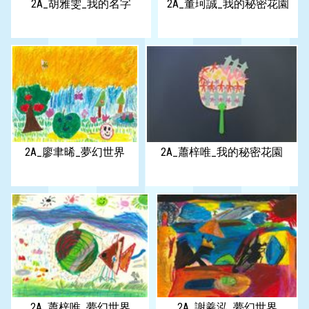
2A_胡雅雯_我的名字
2A_董珂誠_我的秘密花園
2A_廖聿晞_夢幻世界
2A_蕭梓唯_我的秘密花園
2A_蕭梓唯_夢幻世界
2A_謝羲泓_夢幻世界