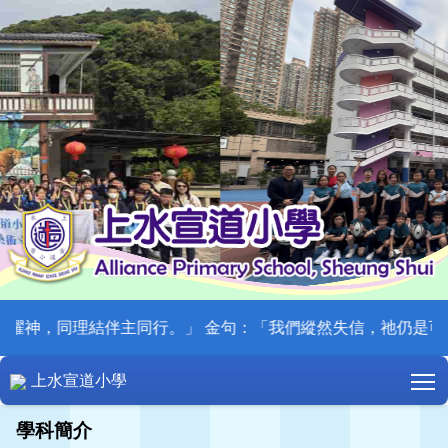
神，同理結伴主同行。」 金句：「我們縱然失信，祂仍是可信的，因
T
上水宣道小學
學科簡介