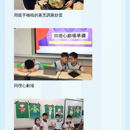
用親手種植的蔥烹調蔥炒蛋
同理心劇場