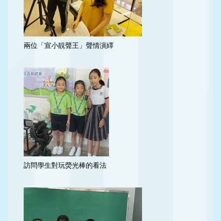
兩位「宣小靚聲王」聲情演繹
訪問學生對玩熒光棒的看法