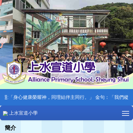
:「身心健康榮耀神，同理結伴主同行。」 金句：「我們縱然失信，
T
上水宣道小學
簡介