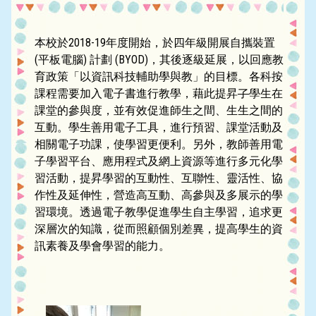
本校於2018-19年度開始，於四年級開展自攜裝置
(平板電腦) 計劃 (BYOD)，其後逐級延展，以回應教
育政策「以資訊科技輔助學與教」的目標。各科按
課程需要加入電子書進行教學，藉此提昇
了
學生在
課堂的參與度，並有效促進師生之間、生生之間的
互動。學生善用電子工具，進行預習、課堂活動及
相關電子功課，使學習更便利。另外，教師善用電
子學習平台、應用程式及網上資源等進行多元化學
習活動，提昇學習的互動性、互聯性、靈活性、協
作性及延伸性，營造高互動、高參與及多展示的學
習環境。透過電子教學促進學生自主學習，追求更
深層次的知識，從而照顧個別差異，提高學生的資
訊素養及學會學習的能力。