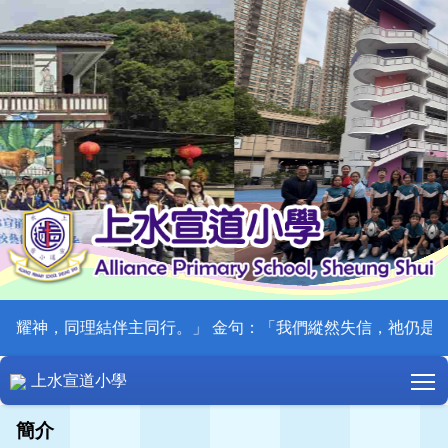
同理結伴主同行。」 金句：「我們縱然失信，祂仍是可信的，因為祂
T
上水宣道小學
簡介