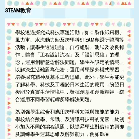
STEAM教育
學校透過探究式科技專題活動，如︰製作紙飛機、
風力車、水流動力船及跨學科STEAM專題研習周等
活動，讓學生透過理論、自行組裝、測試及改良操
作，體會「工程設計流程」及「設計思維」的理
念，運用創新意念解決問題。學生在設定的情境，
以解決生活難題為任務，運用科學探究模式學習，
培養探究精神及基本工程思維。此外，學生亦能更
了解科學、科技及工程於日常生活的應用，盼望日
後能於真實生活情境中，發揮創意和創新精神，綜
合運用不同學習範疇所學解決問題。
為增強學生綜合和應用跨學科知識與技能的能力，
學校結合數學、常識、及資訊科技科的元素，於初
小加入不同的編程課題，以提昇學生對編程的興趣
及訓練學生運算思維及解難能力，例如Blue-