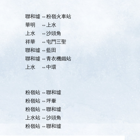
聯和墟
⇔粉嶺火車站
華明
⇔上水
上水
⇔沙頭角
祥華
⇔屯門三聖
聯和墟
⇔藍田
聯和墟
⇔青衣機鐵站
上水
⇔中環
粉嶺站
⇔聯和墟
粉嶺站
⇔坪輋
粉嶺站
⇔聯和墟
上水站
⇔沙頭角
粉嶺站
⇔聯和墟