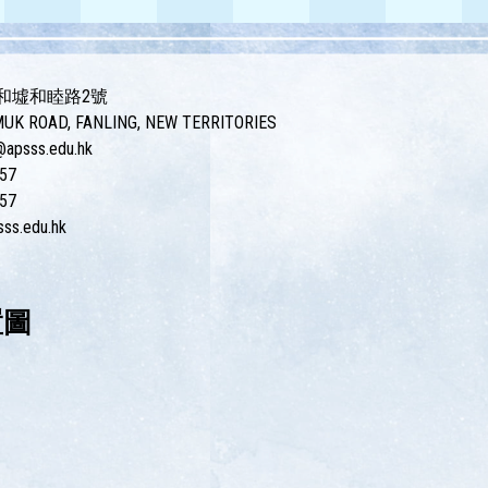
和墟和睦路2號
AD, FANLING, NEW TERRITORIES
psss.edu.hk
57
57
ss.edu.hk
置圖