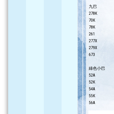
九巴
278K
70K
78K
261
277X
279X
673
綠色小巴
52A
52K
54A
55K
56A