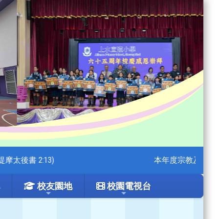
 2:13)
本年度宗教及德育主題:
校友園地
校園電視台