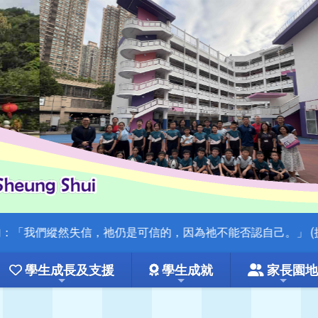
縱然失信，祂仍是可信的，因為祂不能否認自己。」 (提摩太後書
學生成長及支援
學生成就
家長園地