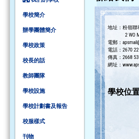
學校簡介
地址：粉嶺聯
辦學團體簡介
2 WO MUK RO
電郵：apsmail@a
學校政策
電話：2670 22
傳真：2668 53
校長的話
網址：
www.aps
教師團隊
學校位
學校設施
學校計劃書及報告
校服樣式
刊物