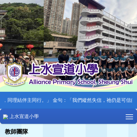
同理結伴主同行。」 金句：「我們縱然失信，祂仍是可信的，因為祂
T
上水宣道小學
教師團隊