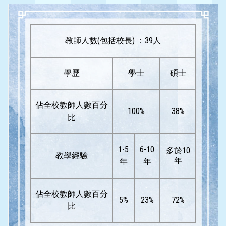
教師人數(包括校長) ：39人
學歷
學士
碩士
佔全校教師人數百分
100%
38%
比
1-5
6-10
多於10
教學經驗
年
年
年
佔全校教師人數百分
5%
23%
72%
比